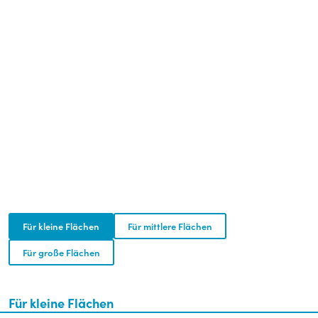
SCHEUERSAUGMASCHINEN
Wählen Sie aus einer Vielzahl handgeführter, sowie
Aufsitz-Reinigungsmaschinen!
Für kleine Flächen
Für mittlere Flächen
Für große Flächen
Für kleine Flächen