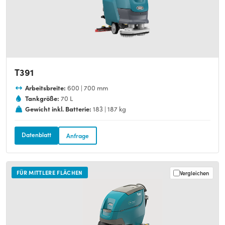
T391
Arbeitsbreite:
600 | 700 mm
Tankgröße:
70 L
Gewicht inkl. Batterie:
183 | 187 kg
Datenblatt
Anfrage
FÜR MITTLERE FLÄCHEN
Vergleichen