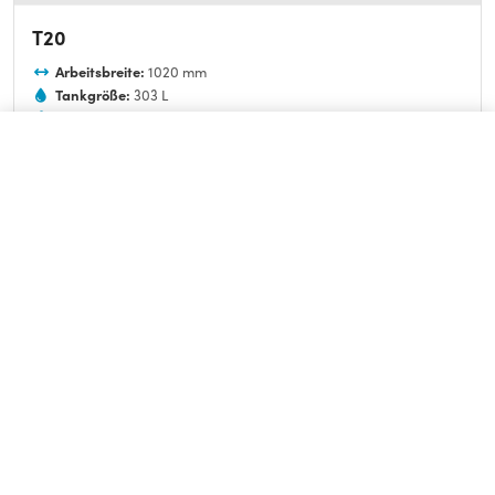
T20
Arbeitsbreite:
1020 mm
Tankgröße:
303 L
Gewicht:
1497 kg
Antrieb:
Diesel
Vergleich (
0
/3):
ZURÜCKSETZEN
VERGLEICHEN
Datenblatt
Anfrage
FÜR GROSSE FLÄCHEN
Vergleichen