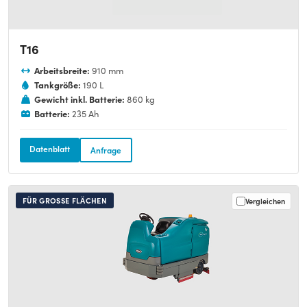
T16
Arbeitsbreite:
910 mm
Tankgröße:
190 L
Gewicht inkl. Batterie:
860 kg
Batterie:
235 Ah
Datenblatt
Anfrage
FÜR GROSSE FLÄCHEN
Vergleichen