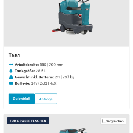
T581
Arbeitsbreite:
550 | 700 mm
Tankgröße:
78.5 L
Gewicht inkl. Batterie:
211 | 283 kg
Batterie:
24V (2x12 | 4x6)
Datenblatt
Anfrage
FÜR GROSSE FLÄCHEN
Vergleichen