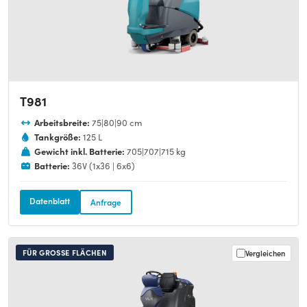
T981
Arbeitsbreite:
75|80|90 cm
Tankgröße:
125 L
Gewicht inkl. Batterie:
705|707|715 kg
Batterie:
36V (1x36 | 6x6)
Datenblatt
Anfrage
FÜR GROSSE FLÄCHEN
Vergleichen