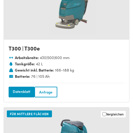
T300 | T300e
Arbeitsbreite:
430|500|600 mm
Tankgröße:
42 L
Gewicht inkl. Batterie:
166-188 kg
Batterie:
76 | 105 Ah
Datenblatt
Anfrage
FÜR MITTLERE FLÄCHEN
Vergleichen