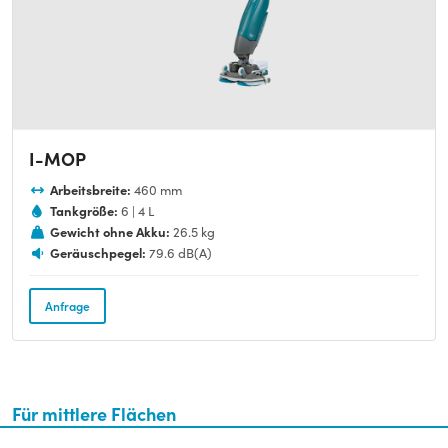
I-MOP
Arbeitsbreite:
460 mm
Tankgröße:
6 | 4 L
Gewicht ohne Akku:
26.5 kg
Geräuschpegel:
79.6 dB(A)
Anfrage
Für mittlere Flächen