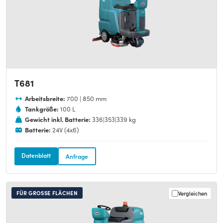
T681
Arbeitsbreite:
700 | 850 mm
Tankgröße:
100 L
Gewicht inkl. Batterie:
336|353|339 kg
Batterie:
24V (4x6)
Datenblatt
Anfrage
FÜR GROSSE FLÄCHEN
Vergleichen