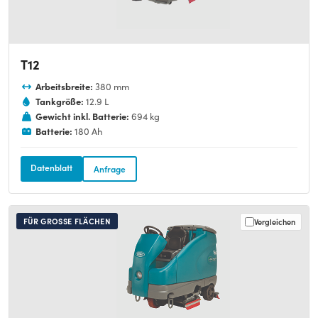
T12
Arbeitsbreite:
380 mm
Tankgröße:
12.9 L
Gewicht inkl. Batterie:
694 kg
Batterie:
180 Ah
Datenblatt
Anfrage
FÜR GROSSE FLÄCHEN
Vergleichen