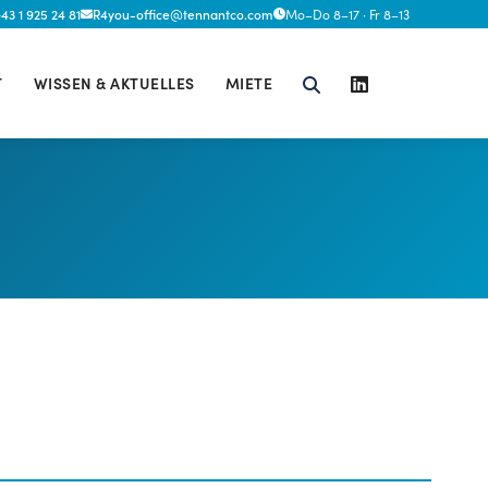
+43 1 925 24 81
R4you-office@tennantco.com
Mo–Do 8–17 · Fr 8–13
T
WISSEN & AKTUELLES
MIETE