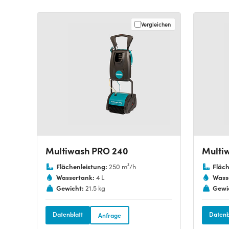
Vergleichen
Multiwash PRO 240
Multi
Flächenleistung:
Fläch
250 m²/h
Wassertank:
Wass
4 L
Gewicht:
Gewi
21.5 kg
Datenblatt
Datenb
Anfrage