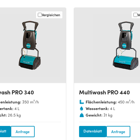
Vergleichen
V
wash PRO 340
Multiwash PRO 440
enleistung:
Flächenleistung:
350 m²/h
450 m²/h
ertank:
Wassertank:
4 L
4 L
cht:
Gewicht:
26.5 kg
31 kg
latt
Datenblatt
Anfrage
Anfrage